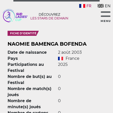
FR
EN
DÉCOUVREZ
LES STARS DE DEMAIN
FICHE D'IDENTITÉ
NAOMIE BAMENGA BOFENDA
Date de naissance
2 août 2003
Pays
France
Participations au
2025
Festival
Nombre de but(s) au
0
Festival
Nombre de match(s)
0
joués
Nombre de
0
minute(s) joués
Nombre de cartons
0