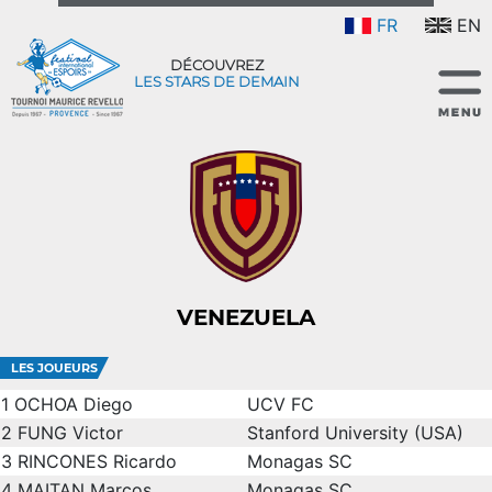
FR
EN
DÉCOUVREZ
LES STARS DE DEMAIN
VENEZUELA
LES JOUEURS
1
OCHOA Diego
UCV FC
2
FUNG Victor
Stanford University (USA)
3
RINCONES Ricardo
Monagas SC
4
MAITAN Marcos
Monagas SC