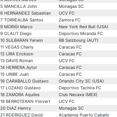
5
MANCILLA John
Monagas SC
6
HERNANDEZ Sebastian
UCV FC
7
TORREALBA Santos
Zamora FC
9
MORIGI Marco
New York Red Bull (USA)
9
CLAUT Diego
Deportivo Miranda FC
10
SULBARAN Yerwin
RB Salzbourg (AUT)
11
VEGAS Charly
Caracas FC
12
LIRA Erickson
Caracas FC
13
DAVIS Roman
UCV FC
14
HERRERA Aytor
Caracas FC
15
URIBE Juan
Caracas FC
16
CARABALLO Gustavo
Orlando City SC (USA)
17
LOZANO Gustavo
Deportivo Tachira FC
18
ZAMORA Aquiles
Club Necaxa (MEX)
19
BERROTERAN Yimvert
UCV FC
20
DIAZ Henrry
Monagas SC
21
RODRIGUEZ David
Academia Puerto Caballo