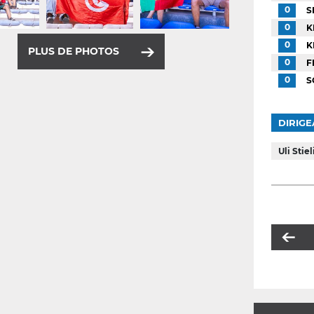
0
S
0
K
0
K
PLUS DE PHOTOS
0
F
0
S
DIRIGE
Uli Stie