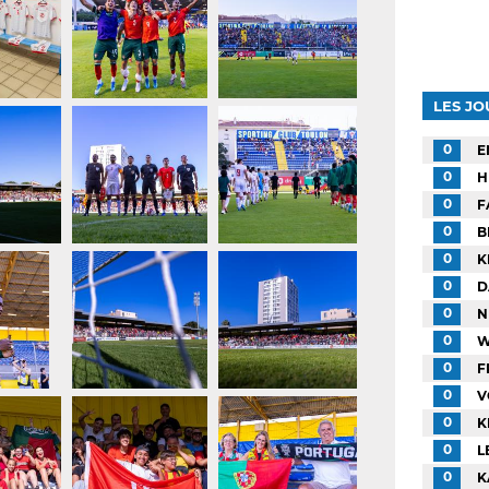
LES J
0
E
0
H
0
F
0
B
0
K
0
D
0
N
0
W
0
F
0
V
0
K
0
L
0
K