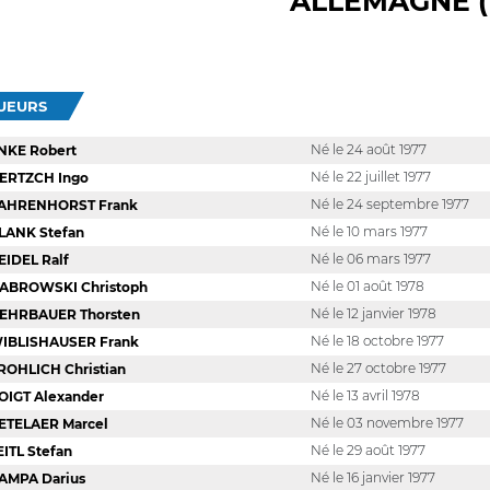
ALLEMAGNE (
OUEURS
Né le 24 août 1977
NKE Robert
Né le 22 juillet 1977
ERTZCH Ingo
Né le 24 septembre 1977
AHRENHORST Frank
Né le 10 mars 1977
LANK Stefan
Né le 06 mars 1977
EIDEL Ralf
Né le 01 août 1978
ABROWSKI Christoph
Né le 12 janvier 1978
EHRBAUER Thorsten
Né le 18 octobre 1977
IBLISHAUSER Frank
Né le 27 octobre 1977
ROHLICH Christian
Né le 13 avril 1978
OIGT Alexander
Né le 03 novembre 1977
ETELAER Marcel
Né le 29 août 1977
EITL Stefan
Né le 16 janvier 1977
AMPA Darius