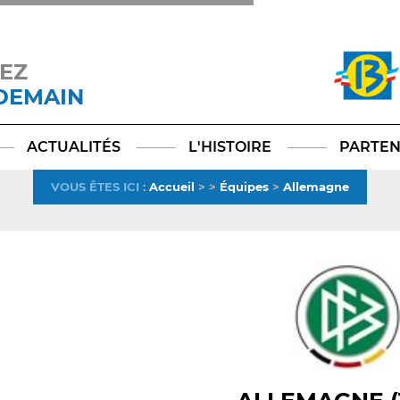
EZ
 DEMAIN
Facebook
YouTube
Instagram
TikTok
LinkedIn
X
ACTUALITÉS
L'HISTOIRE
PARTEN
VOUS ÊTES ICI
:
Accueil
>
>
Équipes
>
Allemagne