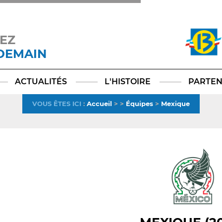
EZ
 DEMAIN
Facebook
YouTube
Instagram
TikTok
LinkedIn
X
ACTUALITÉS
L'HISTOIRE
PARTEN
VOUS ÊTES ICI
:
Accueil
>
>
Équipes
>
Mexique