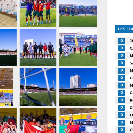
LES J
0
J
0
G
0
M
0
S
0
M
0
G
0
M
0
G
0
R
0
G
0
L
0
M
0
C