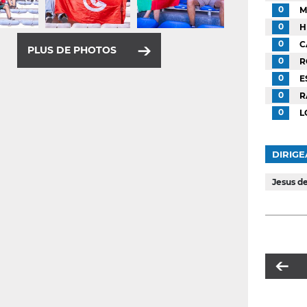
0
M
0
H
0
C
PLUS DE PHOTOS
0
R
0
E
0
R
0
L
DIRIGE
Jesus d