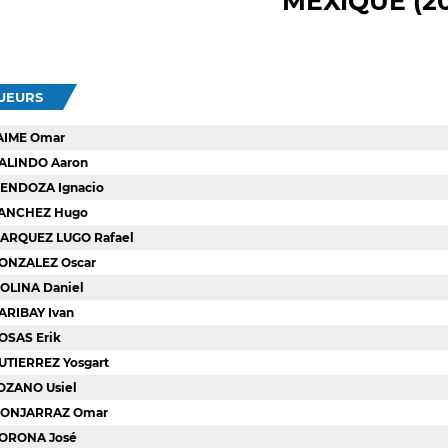
MEXIQUE (2
OUEURS
AIME Omar
ALINDO Aaron
ENDOZA Ignacio
ANCHEZ Hugo
ARQUEZ LUGO Rafael
ONZALEZ Oscar
OLINA Daniel
ARIBAY Ivan
OSAS Erik
UTIERREZ Yosgart
OZANO Usiel
ONJARRAZ Omar
ORONA José