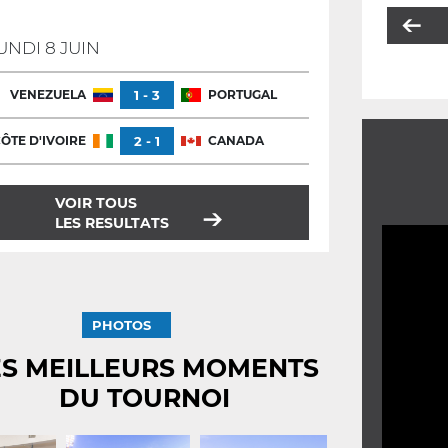
UNDI 8 JUIN
VENEZUELA
1 - 3
PORTUGAL
ÔTE D'IVOIRE
2 - 1
CANADA
VOIR TOUS
LES RESULTATS
PHOTOS
ES MEILLEURS MOMENTS
DU TOURNOI