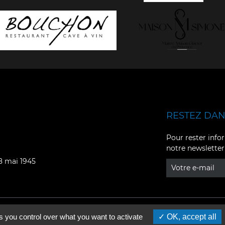
RESTEZ DANS
Facebook
YouTube
Pour rester infor
notre newsletter
Instagram
TikTok
08 mai 1945
LinkedIn
X
s you control over what you want to activate
OK, accept all