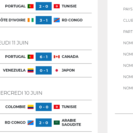
PORTUGAL
2 - 0
TUNISIE
PAYS
ÔTE D'IVOIRE
3 - 1
RD CONGO
CLU
PART
EUDI 11 JUIN
NOMB
NOMB
PORTUGAL
6 - 1
CANADA
NOMB
VENEZUELA
0 - 1
JAPON
NOMB
NOMB
ERCREDI 10 JUIN
COLOMBIE
0 - 0
TUNISIE
ARABIE
RD CONGO
2 - 0
SAOUDITE