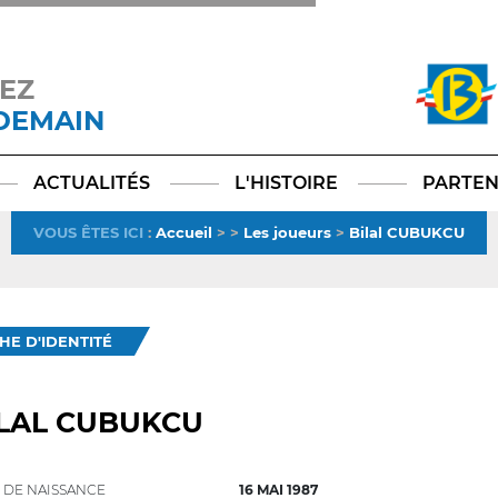
EZ
 DEMAIN
Facebook
YouTube
Instagram
TikTok
LinkedIn
X
ACTUALITÉS
L'HISTOIRE
PARTEN
VOUS ÊTES ICI
:
Accueil
>
>
Les joueurs
>
Bilal CUBUKCU
CHE D'IDENTITÉ
ILAL CUBUKCU
 DE NAISSANCE
16 MAI 1987