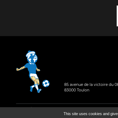
85 avenue de la victoire du 
83000 Toulon
Mentions légales
-
Qui sommes-nous ?
This site uses cookies and give
©2026 - Tous droits réservés - Conception :
e
partenair
e