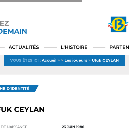
EZ
 DEMAIN
Facebook
YouTube
Instagram
TikTok
LinkedIn
X
ACTUALITÉS
L'HISTOIRE
PARTEN
VOUS ÊTES ICI
:
Accueil
>
>
Les joueurs
>
Ufuk CEYLAN
CHE D'IDENTITÉ
FUK CEYLAN
 DE NAISSANCE
23 JUIN 1986