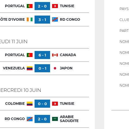
PORTUGAL
2 - 0
TUNISIE
PAYS
ÔTE D'IVOIRE
3 - 1
RD CONGO
CLU
PART
EUDI 11 JUIN
NOMB
NOMB
PORTUGAL
6 - 1
CANADA
NOMB
VENEZUELA
0 - 1
JAPON
NOMB
NOMB
ERCREDI 10 JUIN
COLOMBIE
0 - 0
TUNISIE
ARABIE
RD CONGO
2 - 0
SAOUDITE