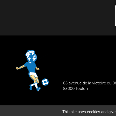
85 avenue de la victoire du 
83000 Toulon
Mentions légales
-
Qui sommes-nous ?
This site uses cookies and give
©2026 - Tous droits réservés - Conception :
e
partenair
e