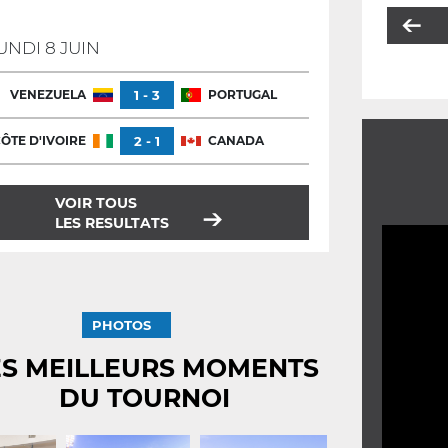
UNDI 8 JUIN
VENEZUELA
1 - 3
PORTUGAL
ÔTE D'IVOIRE
2 - 1
CANADA
VOIR TOUS
LES RESULTATS
PHOTOS
ES MEILLEURS MOMENTS
DU TOURNOI