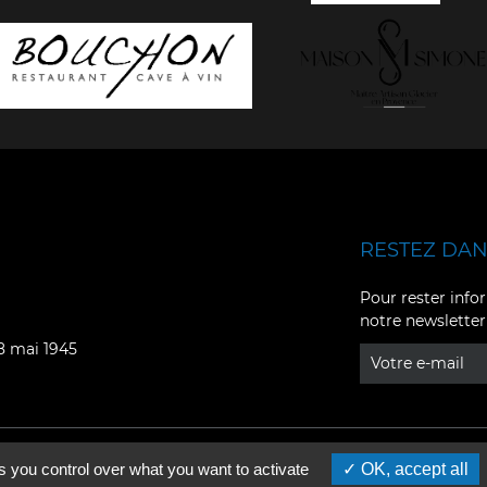
RESTEZ DANS
Facebook
YouTube
Pour rester infor
notre newsletter
Instagram
TikTok
08 mai 1945
LinkedIn
X
s you control over what you want to activate
OK, accept all