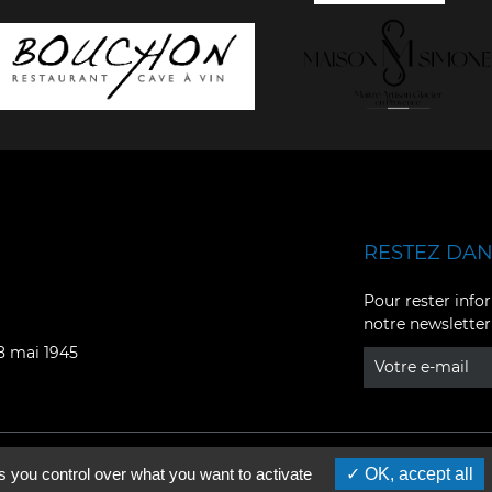
RESTEZ DANS
Facebook
YouTube
Pour rester infor
notre newsletter
Instagram
TikTok
08 mai 1945
LinkedIn
X
s you control over what you want to activate
OK, accept all