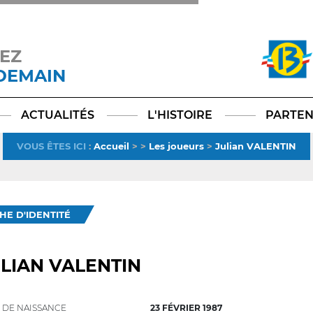
EZ
 DEMAIN
Facebook
YouTube
Instagram
TikTok
LinkedIn
X
ACTUALITÉS
L'HISTOIRE
PARTEN
VOUS ÊTES ICI
:
Accueil
>
>
Les joueurs
>
Julian VALENTIN
CHE D'IDENTITÉ
LIAN VALENTIN
 DE NAISSANCE
23 FÉVRIER 1987