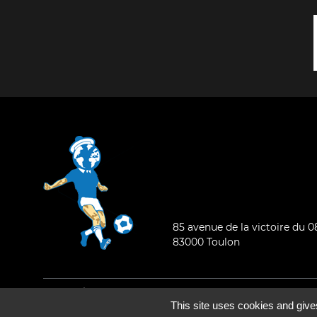
85 avenue de la victoire du 
83000 Toulon
Mentions légales
-
Qui sommes-nous ?
This site uses cookies and give
©2026 - Tous droits réservés - Conception :
e
partenair
e