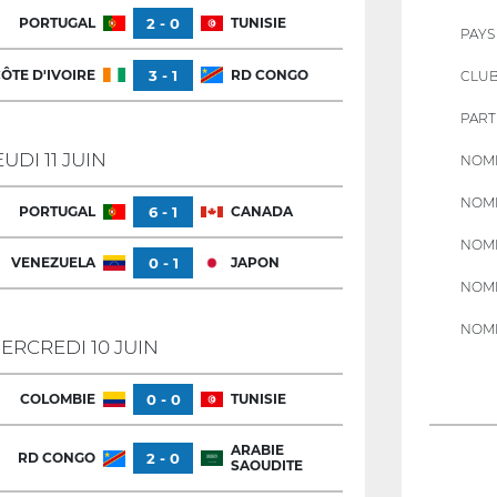
PORTUGAL
2 - 0
TUNISIE
PAYS
ÔTE D'IVOIRE
3 - 1
RD CONGO
CLU
PART
EUDI 11 JUIN
NOMB
NOMB
PORTUGAL
6 - 1
CANADA
NOMB
VENEZUELA
0 - 1
JAPON
NOMB
NOMB
ERCREDI 10 JUIN
COLOMBIE
0 - 0
TUNISIE
ARABIE
RD CONGO
2 - 0
SAOUDITE