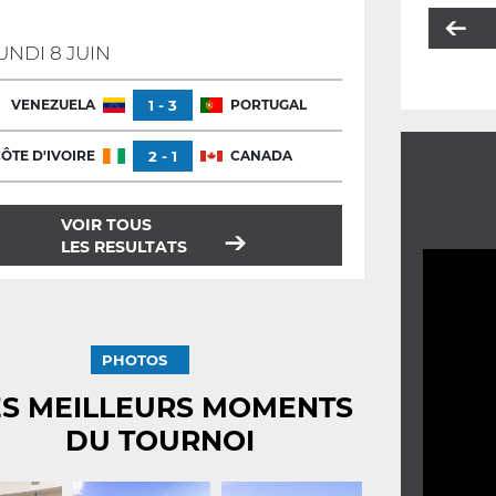
UNDI 8 JUIN
VENEZUELA
1 - 3
PORTUGAL
ÔTE D'IVOIRE
2 - 1
CANADA
VOIR TOUS
LES RESULTATS
PHOTOS
ES MEILLEURS MOMENTS
DU TOURNOI