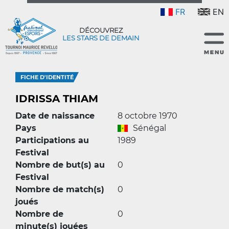
FR
EN
DÉCOUVREZ
LES STARS DE DEMAIN
FICHE D'IDENTITÉ
IDRISSA THIAM
Date de naissance
8 octobre 1970
Pays
Sénégal
Participations au
1989
Festival
Nombre de but(s) au
0
Festival
Nombre de match(s)
0
joués
Nombre de
0
minute(s) jouées