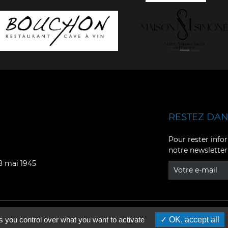
RESTEZ DANS
Facebook
YouTube
Pour rester infor
notre newsletter
Instagram
TikTok
08 mai 1945
LinkedIn
X
s you control over what you want to activate
OK, accept all