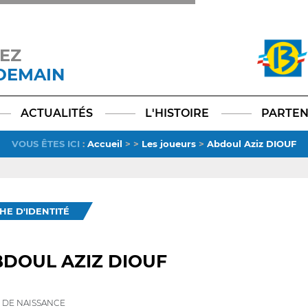
EZ
 DEMAIN
Facebook
YouTube
Instagram
TikTok
LinkedIn
X
ACTUALITÉS
L'HISTOIRE
PARTEN
VOUS ÊTES ICI
:
Accueil
>
>
Les joueurs
>
Abdoul Aziz DIOUF
CHE D'IDENTITÉ
DOUL AZIZ DIOUF
 DE NAISSANCE