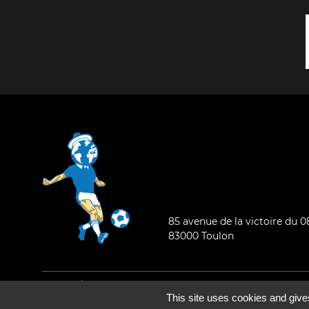
85 avenue de la victoire du 
83000 Toulon
Mentions légales
-
Qui sommes-nous ?
This site uses cookies and give
©2026 - Tous droits réservés - Conception :
e
partenair
e