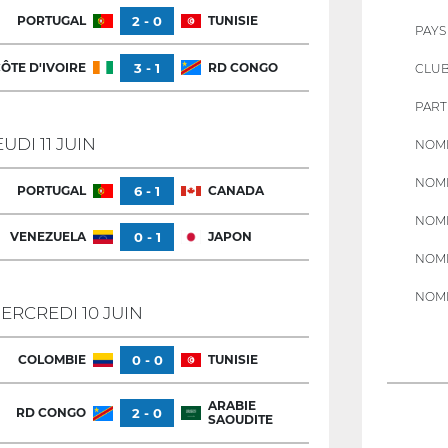
PORTUGAL
2 - 0
TUNISIE
PAYS
ÔTE D'IVOIRE
3 - 1
RD CONGO
CLU
PART
EUDI 11 JUIN
NOMB
NOMB
PORTUGAL
6 - 1
CANADA
NOMB
VENEZUELA
0 - 1
JAPON
NOMB
NOMB
ERCREDI 10 JUIN
COLOMBIE
0 - 0
TUNISIE
ARABIE
RD CONGO
2 - 0
SAOUDITE