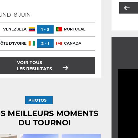
UNDI 8 JUIN
VENEZUELA
1 - 3
PORTUGAL
ÔTE D'IVOIRE
2 - 1
CANADA
VOIR TOUS
LES RESULTATS
PHOTOS
ES MEILLEURS MOMENTS
DU TOURNOI