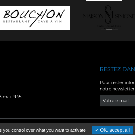
RESTEZ DANS
Facebook
YouTube
Pour rester infor
notre newsletter
Instagram
TikTok
08 mai 1945
LinkedIn
X
s you control over what you want to activate
OK, accept all