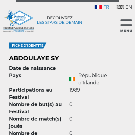
FR
EN
DÉCOUVREZ
LES STARS DE DEMAIN
FICHE D'IDENTITÉ
ABDOULAYE SY
Date de naissance
Pays
République
d'Irlande
Participations au
1989
Festival
Nombre de but(s) au
0
Festival
Nombre de match(s)
0
joués
Nombre de
0