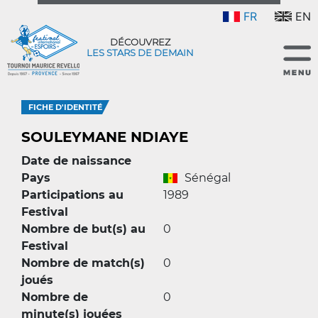
FR
EN
DÉCOUVREZ
LES STARS DE DEMAIN
FICHE D'IDENTITÉ
SOULEYMANE NDIAYE
Date de naissance
Pays
Sénégal
Participations au
1989
Festival
Nombre de but(s) au
0
Festival
Nombre de match(s)
0
joués
Nombre de
0
minute(s) jouées