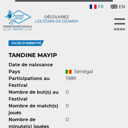
FR
EN
DÉCOUVREZ
LES STARS DE DEMAIN
FICHE D'IDENTITÉ
TANDINE MAYIP
Date de naissance
Pays
Sénégal
Participations au
1989
Festival
Nombre de but(s) au
0
Festival
Nombre de match(s)
0
joués
Nombre de
0
minute(s) jouées