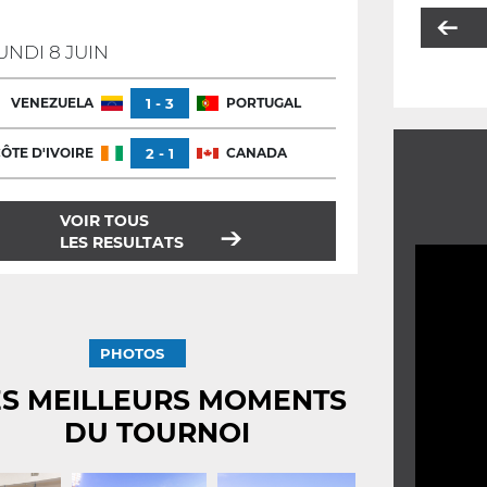
UNDI 8 JUIN
VENEZUELA
1 - 3
PORTUGAL
ÔTE D'IVOIRE
2 - 1
CANADA
VOIR TOUS
LES RESULTATS
PHOTOS
ES MEILLEURS MOMENTS
DU TOURNOI