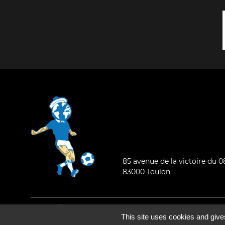
85 avenue de la victoire du 
83000 Toulon
Mentions légales
-
Qui sommes-nous ?
This site uses cookies and give
©2026 - Tous droits réservés - Conception :
e
partenair
e