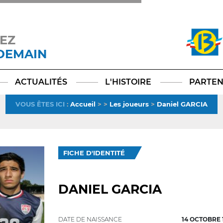
EZ
 DEMAIN
Facebook
YouTube
Instagram
TikTok
LinkedIn
X
ACTUALITÉS
L'HISTOIRE
PARTEN
VOUS ÊTES ICI
:
Accueil
>
>
Les joueurs
>
Daniel GARCIA
FICHE D'IDENTITÉ
DANIEL GARCIA
DATE DE NAISSANCE
14 OCTOBRE 