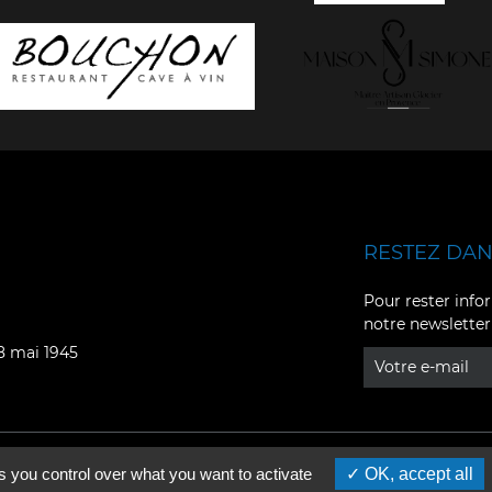
RESTEZ DANS
Facebook
YouTube
Pour rester infor
notre newsletter
Instagram
TikTok
08 mai 1945
LinkedIn
X
s you control over what you want to activate
OK, accept all