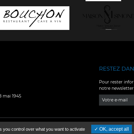
RESTEZ DANS
Facebook
YouTube
Pour rester infor
notre newsletter
Instagram
TikTok
08 mai 1945
LinkedIn
X
s you control over what you want to activate
OK, accept all