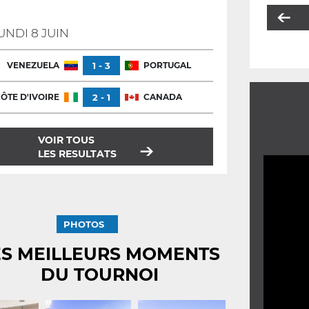
UNDI 8 JUIN
VENEZUELA
1 - 3
PORTUGAL
ÔTE D'IVOIRE
2 - 1
CANADA
VOIR TOUS
LES RESULTATS
PHOTOS
ES MEILLEURS MOMENTS
DU TOURNOI