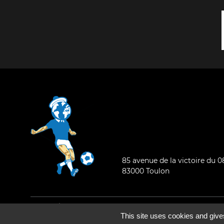
85 avenue de la victoire du 
83000 Toulon
Mentions légales
-
Qui sommes-nous ?
This site uses cookies and give
©2026 - Tous droits réservés - Conception :
e
partenair
e