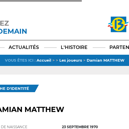
EZ
 DEMAIN
Facebook
YouTube
Instagram
TikTok
LinkedIn
X
ACTUALITÉS
L'HISTOIRE
PARTEN
VOUS ÊTES ICI
:
Accueil
>
>
Les joueurs
>
Damian MATTHEW
CHE D'IDENTITÉ
AMIAN MATTHEW
 DE NAISSANCE
23 SEPTEMBRE 1970