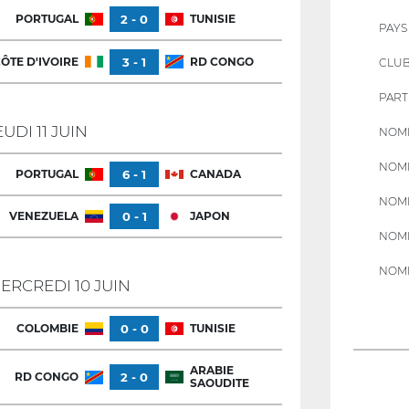
PORTUGAL
2 - 0
TUNISIE
PAYS
ÔTE D'IVOIRE
3 - 1
RD CONGO
CLU
PART
EUDI 11 JUIN
NOMB
NOMB
PORTUGAL
6 - 1
CANADA
NOMB
VENEZUELA
0 - 1
JAPON
NOMB
NOMB
ERCREDI 10 JUIN
COLOMBIE
0 - 0
TUNISIE
ARABIE
RD CONGO
2 - 0
SAOUDITE