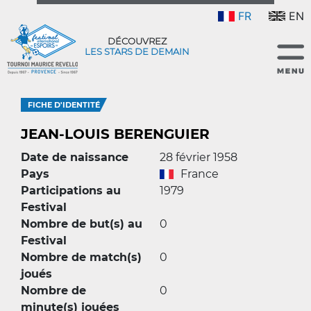
FR
EN
DÉCOUVREZ
LES STARS DE DEMAIN
FICHE D'IDENTITÉ
JEAN-LOUIS BERENGUIER
Date de naissance
28 février 1958
Pays
France
Participations au
1979
Festival
Nombre de but(s) au
0
Festival
Nombre de match(s)
0
joués
Nombre de
0
minute(s) jouées