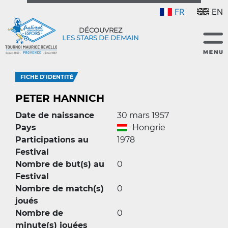
FR
EN
DÉCOUVREZ
LES STARS DE DEMAIN
FICHE D'IDENTITÉ
PETER HANNICH
Date de naissance
30 mars 1957
Pays
Hongrie
Participations au
1978
Festival
Nombre de but(s) au
0
Festival
Nombre de match(s)
0
joués
Nombre de
0
minute(s) jouées