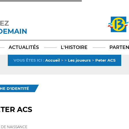
EZ
 DEMAIN
Facebook
YouTube
Instagram
TikTok
LinkedIn
X
ACTUALITÉS
L'HISTOIRE
PARTEN
VOUS ÊTES ICI
:
Accueil
>
>
Les joueurs
>
Peter ACS
CHE D'IDENTITÉ
TER ACS
 DE NAISSANCE