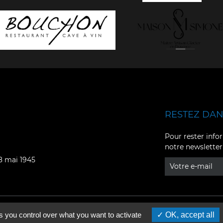
RESTEZ DANS
Facebook
YouTube
Pour rester infor
notre newsletter
Instagram
TikTok
08 mai 1945
LinkedIn
X
s you control over what you want to activate
OK, accept all