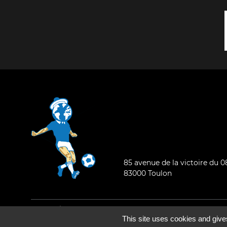
85 avenue de la victoire du 
83000 Toulon
Mentions légales
-
Qui sommes-nous ?
This site uses cookies and give
©2026 - Tous droits réservés - Conception :
e
partenair
e