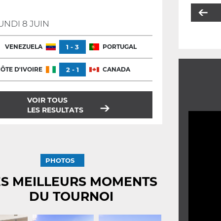
UNDI 8 JUIN
VENEZUELA
1 - 3
PORTUGAL
ÔTE D'IVOIRE
2 - 1
CANADA
VOIR TOUS
LES RESULTATS
PHOTOS
ES MEILLEURS MOMENTS
DU TOURNOI