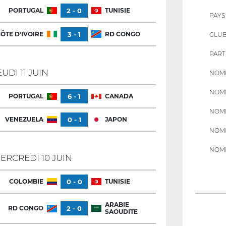
PORTUGAL
2 - 0
TUNISIE
PAYS
ÔTE D'IVOIRE
3 - 1
RD CONGO
CLU
PART
EUDI 11 JUIN
NOMB
NOMB
PORTUGAL
6 - 1
CANADA
NOMB
VENEZUELA
0 - 1
JAPON
NOMB
NOMB
ERCREDI 10 JUIN
COLOMBIE
0 - 0
TUNISIE
ARABIE
RD CONGO
2 - 0
SAOUDITE