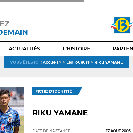
EZ
 DEMAIN
Facebook
YouTube
Instagram
TikTok
LinkedIn
X
ACTUALITÉS
L'HISTOIRE
PARTEN
VOUS ÊTES ICI
:
Accueil
>
>
Les joueurs
>
Riku YAMANE
FICHE D'IDENTITÉ
RIKU YAMANE
DATE DE NAISSANCE
17 AOÛT 2003