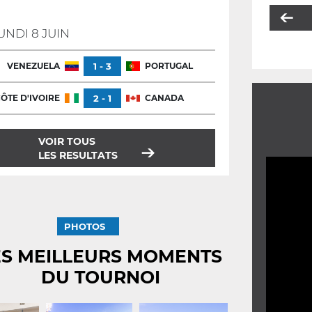
UNDI 8 JUIN
VENEZUELA
1 - 3
PORTUGAL
ÔTE D'IVOIRE
2 - 1
CANADA
VOIR TOUS
LES RESULTATS
PHOTOS
ES MEILLEURS MOMENTS
DU TOURNOI