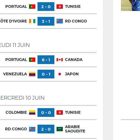
PORTUGAL
2 - 0
TUNISIE
ÔTE D'IVOIRE
3 - 1
RD CONGO
EUDI 11 JUIN
PORTUGAL
6 - 1
CANADA
VENEZUELA
0 - 1
JAPON
ERCREDI 10 JUIN
COLOMBIE
0 - 0
TUNISIE
ARABIE
RD CONGO
2 - 0
SAOUDITE