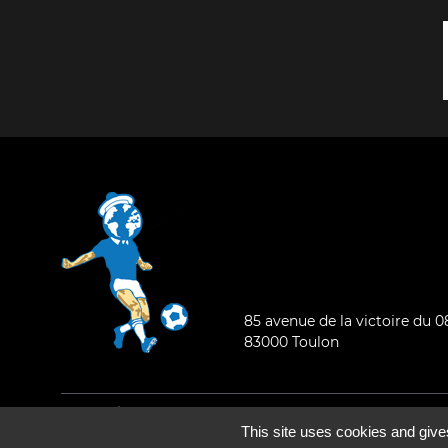
85 avenue de la victoire du 
83000 Toulon
Mentions légales
-
Qui sommes-nous ?
This site uses cookies and give
©2026 - Tous droits réservés - Conception :
e
partenair
e