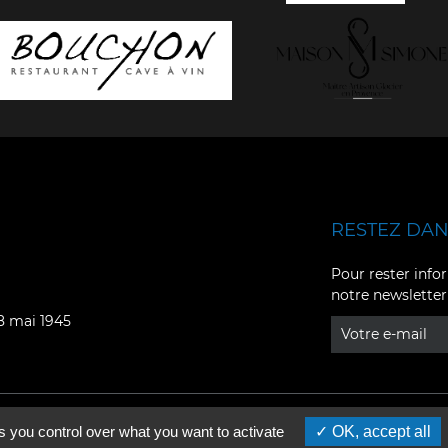
RESTEZ DANS
Facebook
YouTube
Pour rester infor
notre newsletter
Instagram
TikTok
08 mai 1945
LinkedIn
X
s you control over what you want to activate
OK, accept all