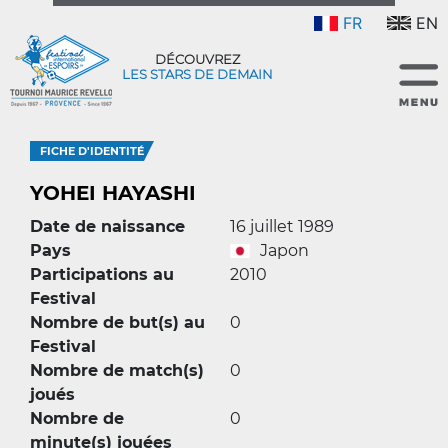
FR
EN
DÉCOUVREZ
LES STARS DE DEMAIN
FICHE D'IDENTITÉ
YOHEI HAYASHI
Date de naissance
16 juillet 1989
Pays
Japon
Participations au
2010
Festival
Nombre de but(s) au
0
Festival
Nombre de match(s)
0
joués
Nombre de
0
minute(s) jouées