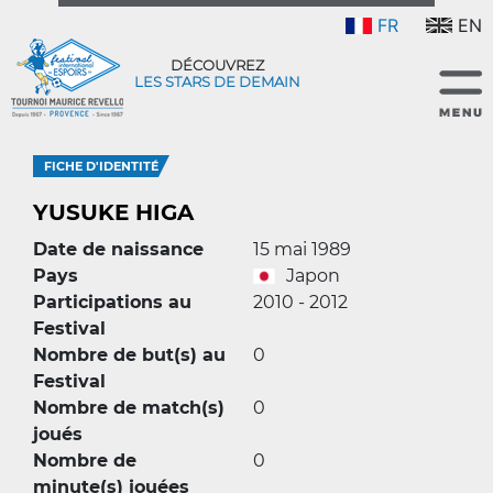
FR
EN
DÉCOUVREZ
LES STARS DE DEMAIN
FICHE D'IDENTITÉ
YUSUKE HIGA
Date de naissance
15 mai 1989
Pays
Japon
Participations au
2010 - 2012
Festival
Nombre de but(s) au
0
Festival
Nombre de match(s)
0
joués
Nombre de
0
minute(s) jouées