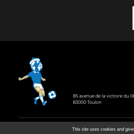
85 avenue de la victoire du 
83000 Toulon
Mentions légales
-
Qui sommes-nous ?
This site uses cookies and give
©2026 - Tous droits réservés - Conception :
e
partenair
e