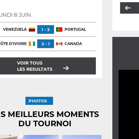
UNDI 8 JUIN
VENEZUELA
1 - 3
PORTUGAL
ÔTE D'IVOIRE
2 - 1
CANADA
VOIR TOUS
LES RESULTATS
PHOTOS
ES MEILLEURS MOMENTS
DU TOURNOI