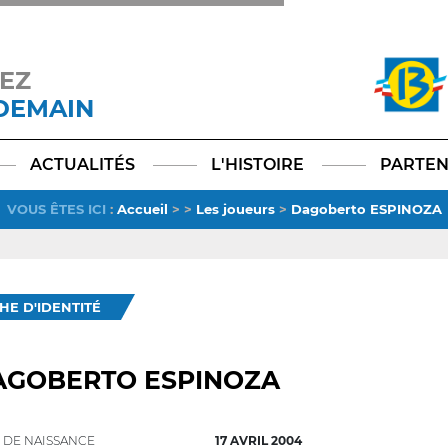
EZ
 DEMAIN
Facebook
YouTube
Instagram
TikTok
LinkedIn
X
ACTUALITÉS
L'HISTOIRE
PARTEN
VOUS ÊTES ICI
:
Accueil
>
>
Les joueurs
>
Dagoberto ESPINOZA
CHE D'IDENTITÉ
AGOBERTO ESPINOZA
 DE NAISSANCE
17 AVRIL 2004