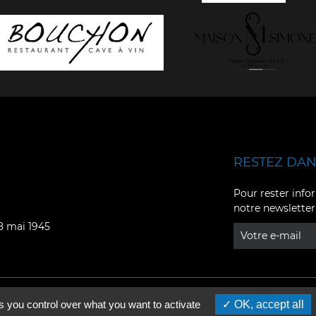
RESTEZ DANS
Facebook
YouTube
Pour rester infor
notre newsletter
Instagram
TikTok
08 mai 1945
LinkedIn
X
s you control over what you want to activate
OK, accept all