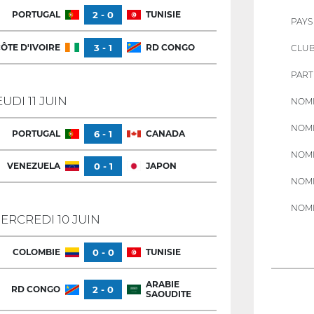
PORTUGAL
2 - 0
TUNISIE
PAYS
ÔTE D'IVOIRE
3 - 1
RD CONGO
CLU
PART
EUDI 11 JUIN
NOMB
NOMB
PORTUGAL
6 - 1
CANADA
NOMB
VENEZUELA
0 - 1
JAPON
NOMB
NOMB
ERCREDI 10 JUIN
COLOMBIE
0 - 0
TUNISIE
ARABIE
RD CONGO
2 - 0
SAOUDITE