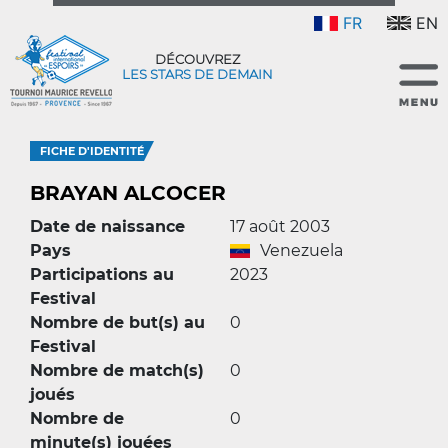
FR
EN
DÉCOUVREZ
LES STARS DE DEMAIN
FICHE D'IDENTITÉ
BRAYAN ALCOCER
Date de naissance
17 août 2003
Pays
Venezuela
Participations au
2023
Festival
Nombre de but(s) au
0
Festival
Nombre de match(s)
0
joués
Nombre de
0
minute(s) jouées