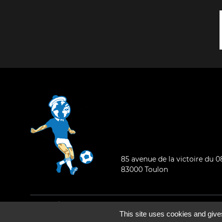
85 avenue de la victoire du 
83000 Toulon
Mentions légales
-
Qui sommes-nous ?
This site uses cookies and give
©2026 - Tous droits réservés - Conception :
e
partenair
e