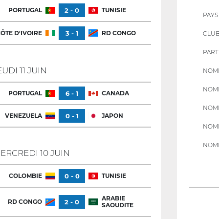
PORTUGAL
2 - 0
TUNISIE
PAYS
ÔTE D'IVOIRE
3 - 1
RD CONGO
CLU
PART
EUDI 11 JUIN
NOMB
NOMB
PORTUGAL
6 - 1
CANADA
NOMB
VENEZUELA
0 - 1
JAPON
NOMB
NOMB
ERCREDI 10 JUIN
COLOMBIE
0 - 0
TUNISIE
ARABIE
RD CONGO
2 - 0
SAOUDITE