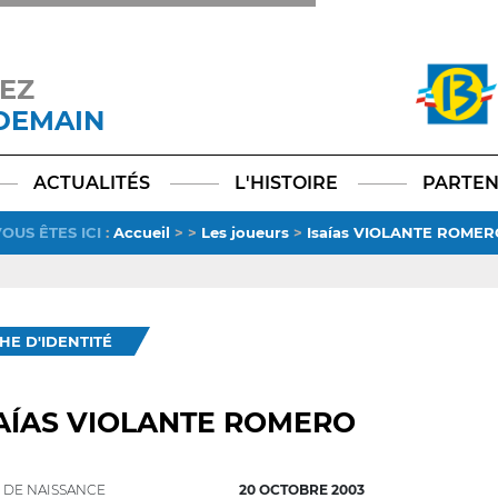
EZ
 DEMAIN
Facebook
YouTube
Instagram
TikTok
LinkedIn
X
ACTUALITÉS
L'HISTOIRE
PARTEN
OUS ÊTES ICI
:
Accueil
>
>
Les joueurs
>
Isaías VIOLANTE ROMER
CHE D'IDENTITÉ
AÍAS VIOLANTE ROMERO
 DE NAISSANCE
20 OCTOBRE 2003