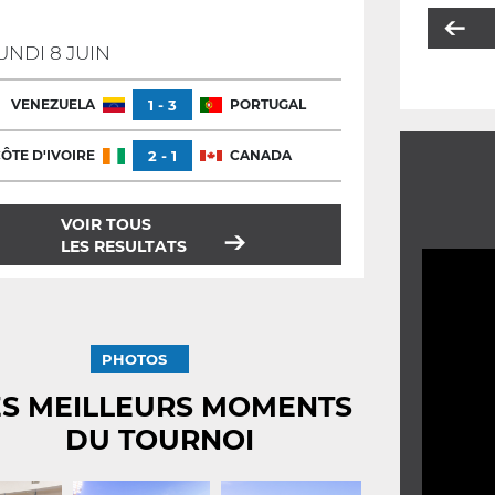
UNDI 8 JUIN
VENEZUELA
1 - 3
PORTUGAL
ÔTE D'IVOIRE
2 - 1
CANADA
VOIR TOUS
LES RESULTATS
PHOTOS
ES MEILLEURS MOMENTS
DU TOURNOI