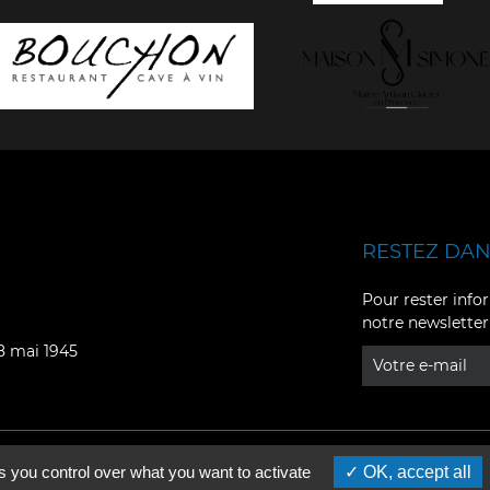
RESTEZ DANS
Facebook
YouTube
Pour rester infor
notre newsletter
Instagram
TikTok
08 mai 1945
LinkedIn
X
s you control over what you want to activate
OK, accept all