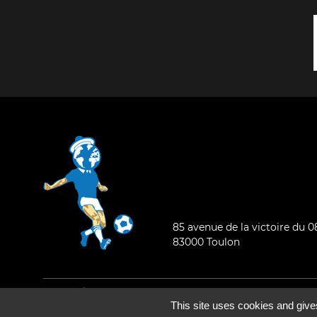
85 avenue de la victoire du 
83000 Toulon
Mentions légales
-
Qui sommes-nous ?
This site uses cookies and give
©2026 - Tous droits réservés - Conception :
e
partenair
e