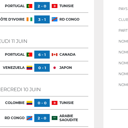
PORTUGAL
2 - 0
TUNISIE
PAYS
ÔTE D'IVOIRE
3 - 1
RD CONGO
CLU
PART
EUDI 11 JUIN
NOMB
NOMB
PORTUGAL
6 - 1
CANADA
NOMB
VENEZUELA
0 - 1
JAPON
NOMB
NOMB
ERCREDI 10 JUIN
COLOMBIE
0 - 0
TUNISIE
ARABIE
RD CONGO
2 - 0
SAOUDITE