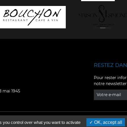
RESTEZ DANS
Facebook
YouTube
Pour rester infor
notre newsletter
Instagram
TikTok
08 mai 1945
LinkedIn
X
s you control over what you want to activate
OK, accept all