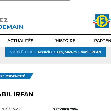
EZ
 DEMAIN
Facebook
YouTube
Instagram
TikTok
LinkedIn
X
ACTUALITÉS
L'HISTOIRE
PARTEN
VOUS ÊTES ICI
:
Accueil
>
>
Les joueurs
>
Nabil IRFAN
CHE D'IDENTITÉ
BIL IRFAN
 DE NAISSANCE
7 FÉVRIER 2004