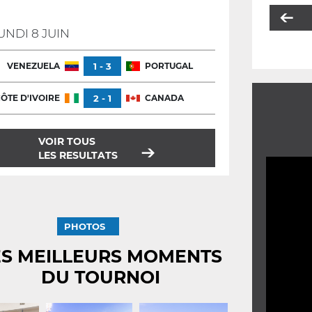
UNDI 8 JUIN
VENEZUELA
1 - 3
PORTUGAL
ÔTE D'IVOIRE
2 - 1
CANADA
VOIR TOUS
LES RESULTATS
PHOTOS
ES MEILLEURS MOMENTS
DU TOURNOI