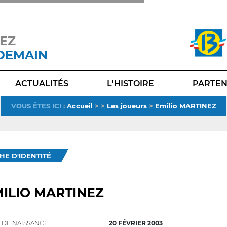
EZ
 DEMAIN
Facebook
YouTube
Instagram
TikTok
LinkedIn
X
ACTUALITÉS
L'HISTOIRE
PARTEN
VOUS ÊTES ICI
:
Accueil
>
>
Les joueurs
>
Emilio MARTINEZ
CHE D'IDENTITÉ
ILIO MARTINEZ
 DE NAISSANCE
20 FÉVRIER 2003