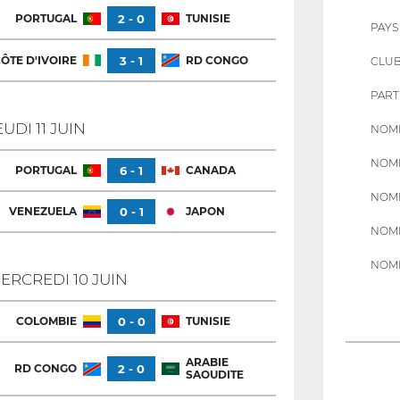
PORTUGAL
2 - 0
TUNISIE
PAYS
ÔTE D'IVOIRE
3 - 1
RD CONGO
CLU
PART
EUDI 11 JUIN
NOMB
NOMB
PORTUGAL
6 - 1
CANADA
NOMB
VENEZUELA
0 - 1
JAPON
NOMB
NOMB
ERCREDI 10 JUIN
COLOMBIE
0 - 0
TUNISIE
ARABIE
RD CONGO
2 - 0
SAOUDITE