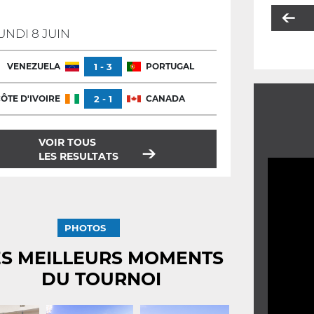
UNDI 8 JUIN
VENEZUELA
1 - 3
PORTUGAL
ÔTE D'IVOIRE
2 - 1
CANADA
VOIR TOUS
LES RESULTATS
PHOTOS
ES MEILLEURS MOMENTS
DU TOURNOI