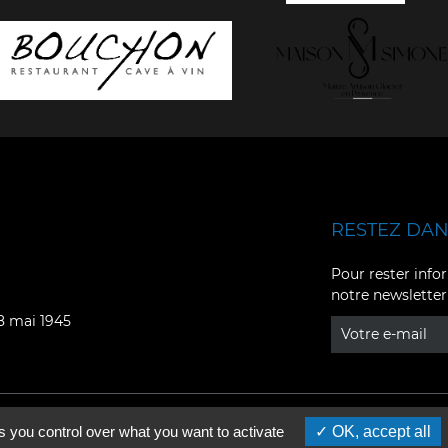
RESTEZ DANS
Facebook
YouTube
Pour rester infor
notre newsletter
Instagram
TikTok
08 mai 1945
LinkedIn
X
s you control over what you want to activate
OK, accept all