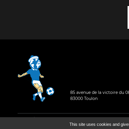
85 avenue de la victoire du 
83000 Toulon
Mentions légales
-
Qui sommes-nous ?
This site uses cookies and give
©2026 - Tous droits réservés - Conception :
e
partenair
e