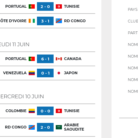
PORTUGAL
2 - 0
TUNISIE
PAYS
ÔTE D'IVOIRE
3 - 1
RD CONGO
CLU
PART
EUDI 11 JUIN
NOMB
NOMB
PORTUGAL
6 - 1
CANADA
NOMB
VENEZUELA
0 - 1
JAPON
NOMB
NOMB
ERCREDI 10 JUIN
COLOMBIE
0 - 0
TUNISIE
ARABIE
RD CONGO
2 - 0
SAOUDITE