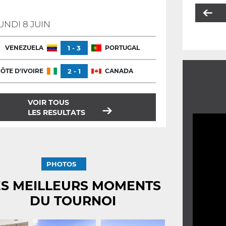
UNDI 8 JUIN
VENEZUELA
1 - 3
PORTUGAL
ÔTE D'IVOIRE
2 - 1
CANADA
VOIR TOUS
LES RESULTATS
PHOTOS
ES MEILLEURS MOMENTS
DU TOURNOI