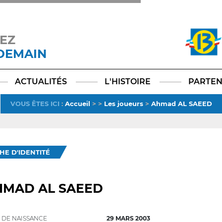
EZ
 DEMAIN
Facebook
YouTube
Instagram
TikTok
LinkedIn
X
ACTUALITÉS
L'HISTOIRE
PARTEN
VOUS ÊTES ICI
:
Accueil
>
>
Les joueurs
>
Ahmad AL SAEED
CHE D'IDENTITÉ
HMAD AL SAEED
 DE NAISSANCE
29 MARS 2003