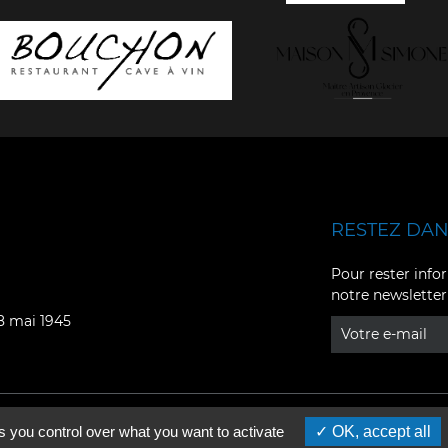
RESTEZ DANS
Facebook
YouTube
Pour rester infor
notre newsletter
Instagram
TikTok
08 mai 1945
LinkedIn
X
s you control over what you want to activate
OK, accept all