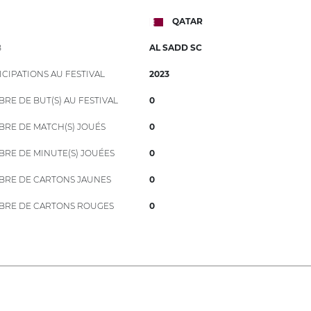
QATAR
B
AL SADD SC
ICIPATIONS AU FESTIVAL
2023
RE DE BUT(S) AU FESTIVAL
0
RE DE MATCH(S) JOUÉS
0
RE DE MINUTE(S) JOUÉES
0
RE DE CARTONS JAUNES
0
RE DE CARTONS ROUGES
0