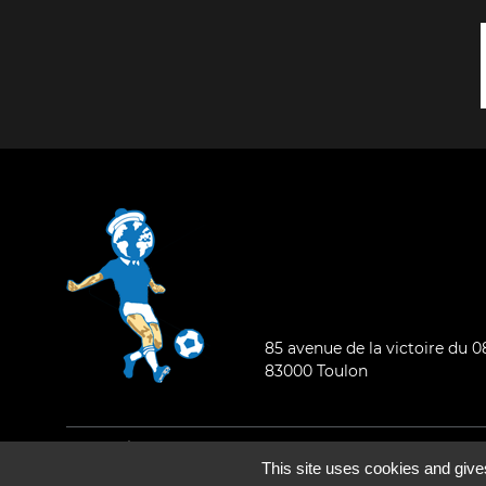
85 avenue de la victoire du 
83000 Toulon
Mentions légales
-
Qui sommes-nous ?
This site uses cookies and give
©2026 - Tous droits réservés - Conception :
e
partenair
e