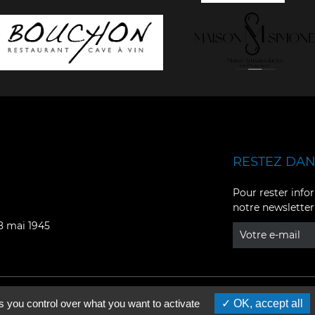
RESTEZ DANS
Facebook
YouTube
Pour rester infor
notre newsletter
Instagram
TikTok
08 mai 1945
LinkedIn
X
s you control over what you want to activate
OK, accept all