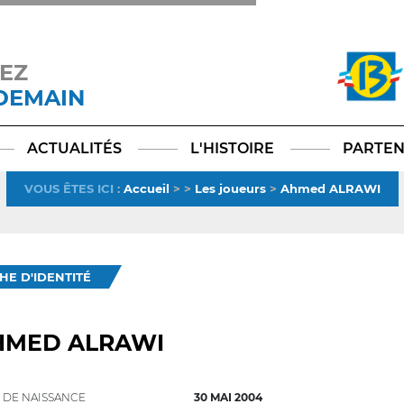
EZ
 DEMAIN
Facebook
YouTube
Instagram
TikTok
LinkedIn
X
ACTUALITÉS
L'HISTOIRE
PARTEN
VOUS ÊTES ICI
:
Accueil
>
>
Les joueurs
>
Ahmed ALRAWI
CHE D'IDENTITÉ
HMED ALRAWI
 DE NAISSANCE
30 MAI 2004