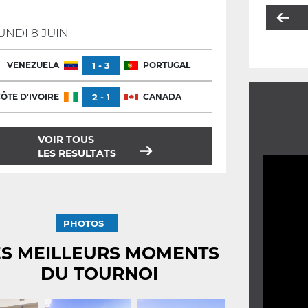
UNDI 8 JUIN
VENEZUELA
1 - 3
PORTUGAL
ÔTE D'IVOIRE
2 - 1
CANADA
VOIR TOUS
LES RESULTATS
PHOTOS
ES MEILLEURS MOMENTS
DU TOURNOI