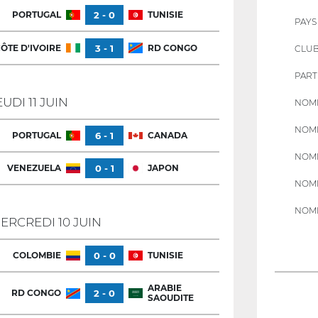
PORTUGAL
2 - 0
TUNISIE
PAYS
ÔTE D'IVOIRE
3 - 1
RD CONGO
CLU
PART
EUDI 11 JUIN
NOMB
NOMB
PORTUGAL
6 - 1
CANADA
NOMB
VENEZUELA
0 - 1
JAPON
NOMB
NOMB
ERCREDI 10 JUIN
COLOMBIE
0 - 0
TUNISIE
ARABIE
RD CONGO
2 - 0
SAOUDITE