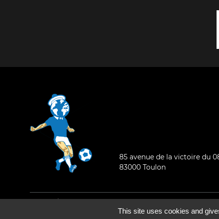
85 avenue de la victoire du 
83000 Toulon
Mentions légales
-
Qui sommes-nous ?
This site uses cookies and give
©2026 - Tous droits réservés - Conception :
e
partenair
e