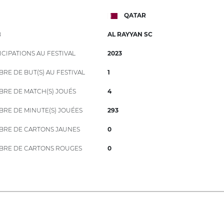
QATAR
B
AL RAYYAN SC
ICIPATIONS AU FESTIVAL
2023
RE DE BUT(S) AU FESTIVAL
1
RE DE MATCH(S) JOUÉS
4
RE DE MINUTE(S) JOUÉES
293
RE DE CARTONS JAUNES
0
RE DE CARTONS ROUGES
0