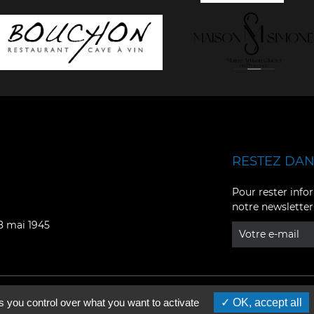
RESTEZ DANS
Facebook
YouTube
Pour rester infor
notre newsletter
Instagram
TikTok
08 mai 1945
LinkedIn
X
s you control over what you want to activate
OK, accept all