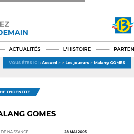
EZ
 DEMAIN
Facebook
YouTube
Instagram
TikTok
LinkedIn
X
ACTUALITÉS
L'HISTOIRE
PARTEN
VOUS ÊTES ICI
:
Accueil
>
>
Les joueurs
>
Malang GOMES
CHE D'IDENTITÉ
ALANG GOMES
 DE NAISSANCE
28 MAI 2005