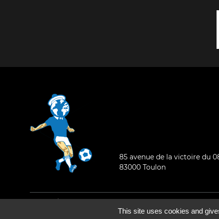
85 avenue de la victoire du 
83000 Toulon
Mentions légales
-
Qui sommes-nous ?
This site uses cookies and give
©2026 - Tous droits réservés - Conception :
e
partenair
e