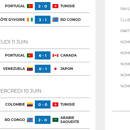
PORTUGAL
2 - 0
TUNISIE
PAYS
ÔTE D'IVOIRE
3 - 1
RD CONGO
CLU
PART
EUDI 11 JUIN
NOMB
NOMB
PORTUGAL
6 - 1
CANADA
NOMB
VENEZUELA
0 - 1
JAPON
NOMB
NOMB
ERCREDI 10 JUIN
COLOMBIE
0 - 0
TUNISIE
ARABIE
RD CONGO
2 - 0
SAOUDITE