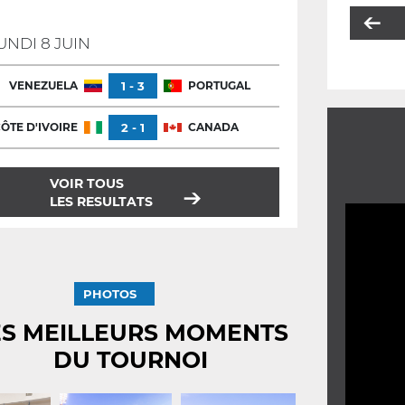
UNDI 8 JUIN
VENEZUELA
1 - 3
PORTUGAL
ÔTE D'IVOIRE
2 - 1
CANADA
VOIR TOUS
LES RESULTATS
PHOTOS
ES MEILLEURS MOMENTS
DU TOURNOI