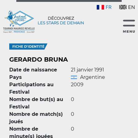
FR
EN
DÉCOUVREZ
LES STARS DE DEMAIN
FICHE D'IDENTITÉ
GERARDO BRUNA
Date de naissance
21 janvier 1991
Pays
Argentine
Participations au
2009
Festival
Nombre de but(s) au
0
Festival
Nombre de match(s)
0
joués
Nombre de
0
minute(s) jouées