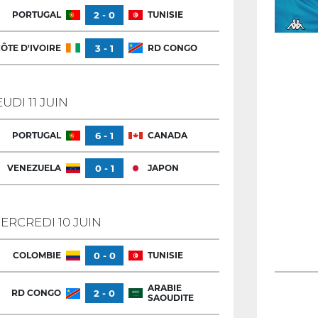
PORTUGAL
2 - 0
TUNISIE
ÔTE D'IVOIRE
3 - 1
RD CONGO
EUDI 11 JUIN
PORTUGAL
6 - 1
CANADA
VENEZUELA
0 - 1
JAPON
ERCREDI 10 JUIN
COLOMBIE
0 - 0
TUNISIE
ARABIE
RD CONGO
2 - 0
SAOUDITE