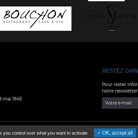
RESTEZ DANS
Facebook
YouTube
Pour rester infor
notre newsletter
Instagram
TikTok
08 mai 1945
LinkedIn
X
s you control over what you want to activate
OK, accept all