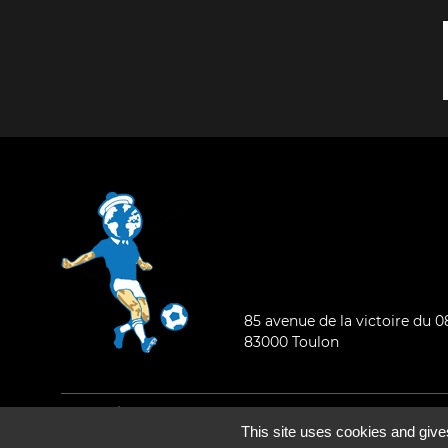
85 avenue de la victoire du 
83000 Toulon
Mentions légales
-
Qui sommes-nous ?
This site uses cookies and give
©2026 - Tous droits réservés - Conception :
e
partenair
e