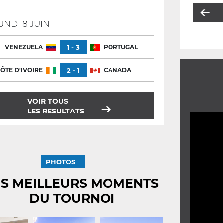
UNDI 8 JUIN
VENEZUELA
1 - 3
PORTUGAL
ÔTE D'IVOIRE
2 - 1
CANADA
VOIR TOUS
LES RESULTATS
PHOTOS
ES MEILLEURS MOMENTS
DU TOURNOI