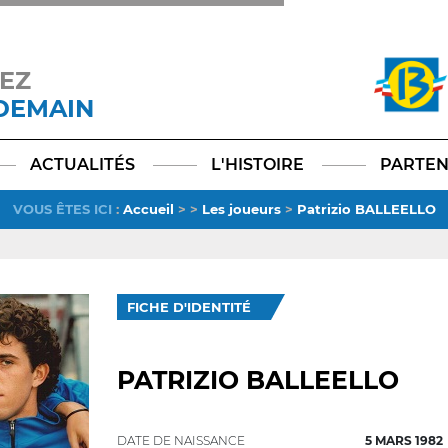
EZ
 DEMAIN
Facebook
YouTube
Instagram
TikTok
LinkedIn
X
ACTUALITÉS
L'HISTOIRE
PARTEN
VOUS ÊTES ICI
:
Accueil
>
>
Les joueurs
>
Patrizio BALLEELLO
FICHE D'IDENTITÉ
PATRIZIO BALLEELLO
DATE DE NAISSANCE
5 MARS 1982