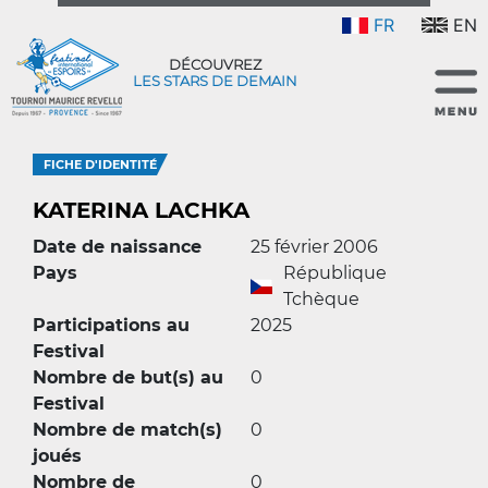
FR
EN
DÉCOUVREZ
LES STARS DE DEMAIN
FICHE D'IDENTITÉ
KATERINA LACHKA
Date de naissance
25 février 2006
Pays
République
Tchèque
Participations au
2025
Festival
Nombre de but(s) au
0
Festival
Nombre de match(s)
0
joués
Nombre de
0