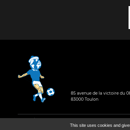
85 avenue de la victoire du 
83000 Toulon
Mentions légales
-
Qui sommes-nous ?
This site uses cookies and give
©2026 - Tous droits réservés - Conception :
e
partenair
e