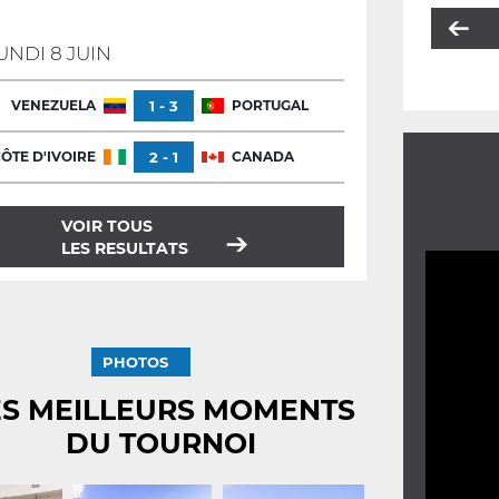
UNDI 8 JUIN
VENEZUELA
1 - 3
PORTUGAL
ÔTE D'IVOIRE
2 - 1
CANADA
VOIR TOUS
LES RESULTATS
PHOTOS
ES MEILLEURS MOMENTS
DU TOURNOI