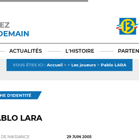
EZ
 DEMAIN
Facebook
YouTube
Instagram
TikTok
LinkedIn
X
ACTUALITÉS
L'HISTOIRE
PARTEN
VOUS ÊTES ICI
:
Accueil
>
>
Les joueurs
>
Pablo LARA
CHE D'IDENTITÉ
ABLO LARA
 DE NAISSANCE
29 JUIN 2005