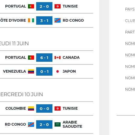
PORTUGAL
2 - 0
TUNISIE
PAYS
ÔTE D'IVOIRE
3 - 1
RD CONGO
CLU
PART
EUDI 11 JUIN
NOMB
NOMB
PORTUGAL
6 - 1
CANADA
NOMB
VENEZUELA
0 - 1
JAPON
NOMB
NOMB
ERCREDI 10 JUIN
COLOMBIE
0 - 0
TUNISIE
ARABIE
RD CONGO
2 - 0
SAOUDITE