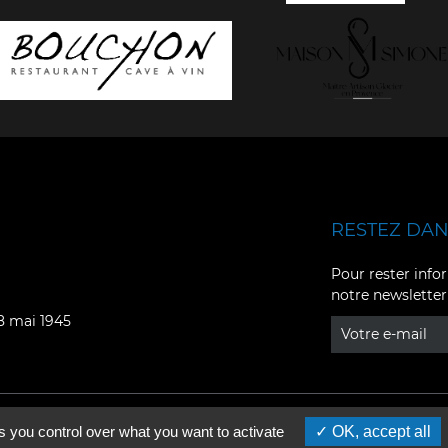
RESTEZ DANS
Facebook
YouTube
Pour rester infor
notre newsletter
Instagram
TikTok
08 mai 1945
LinkedIn
X
s you control over what you want to activate
OK, accept all