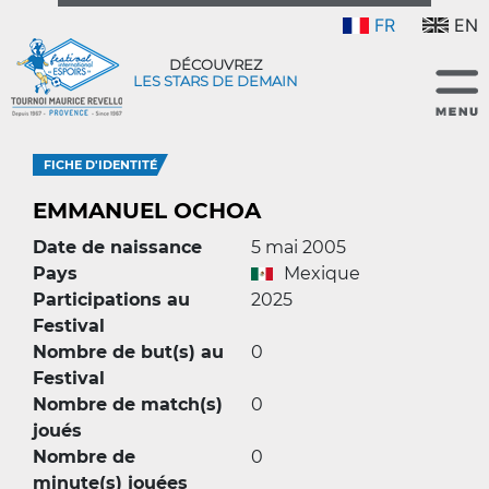
FR
EN
DÉCOUVREZ
LES STARS DE DEMAIN
FICHE D'IDENTITÉ
EMMANUEL OCHOA
Date de naissance
5 mai 2005
Pays
Mexique
Participations au
2025
Festival
Nombre de but(s) au
0
Festival
Nombre de match(s)
0
joués
Nombre de
0
minute(s) jouées