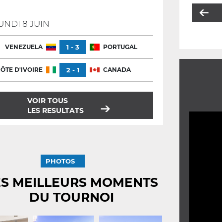
UNDI 8 JUIN
VENEZUELA
1 - 3
PORTUGAL
ÔTE D'IVOIRE
2 - 1
CANADA
VOIR TOUS
LES RESULTATS
PHOTOS
ES MEILLEURS MOMENTS
DU TOURNOI