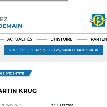
EZ
 DEMAIN
Facebook
YouTube
Instagram
TikTok
LinkedIn
X
ACTUALITÉS
L'HISTOIRE
PARTEN
VOUS ÊTES ICI
:
Accueil
>
>
Les joueurs
>
Martin KRUG
CHE D'IDENTITÉ
ARTIN KRUG
 DE NAISSANCE
9 JUILLET 2006