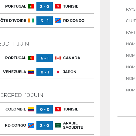
PORTUGAL
2 - 0
TUNISIE
PAYS
ÔTE D'IVOIRE
3 - 1
RD CONGO
CLU
PART
EUDI 11 JUIN
NOMB
NOMB
PORTUGAL
6 - 1
CANADA
NOMB
VENEZUELA
0 - 1
JAPON
NOMB
NOMB
ERCREDI 10 JUIN
COLOMBIE
0 - 0
TUNISIE
ARABIE
RD CONGO
2 - 0
SAOUDITE