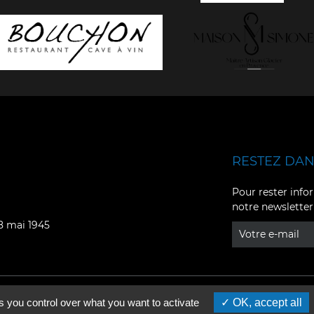
RESTEZ DANS
Facebook
YouTube
Pour rester infor
notre newsletter
Instagram
TikTok
08 mai 1945
LinkedIn
X
s you control over what you want to activate
OK, accept all