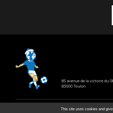
85 avenue de la victoire du 
83000 Toulon
Mentions légales
-
Qui sommes-nous ?
This site uses cookies and give
©2026 - Tous droits réservés - Conception :
e
partenair
e