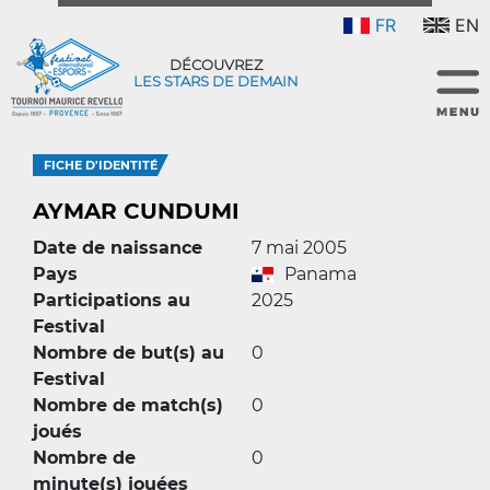
FR
EN
DÉCOUVREZ
LES STARS DE DEMAIN
FICHE D'IDENTITÉ
AYMAR CUNDUMI
Date de naissance
7 mai 2005
Pays
Panama
Participations au
2025
Festival
Nombre de but(s) au
0
Festival
Nombre de match(s)
0
joués
Nombre de
0
minute(s) jouées