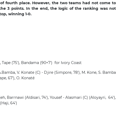
 of fourth place. However, the two teams had not come to
he 3 points. In the end, the logic of the ranking was not
op, winning 1-0.
), Tape (75'), Bandama (90+7') for Ivory Coast
A.Bamba, V. Konate (C) - Djire (Simpore, 78'), M. Kone, S. Bamba
ape, 67'), O. Konaté
jeh, Barrnawi (Aldisari, 74'), Yousef - Alasmari (C) (Aloyayri, 64'),
Haji, 64')