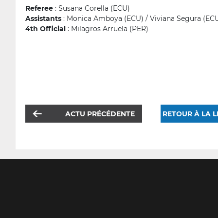
Referee
: Susana Corella (ECU)
Assistants
: Monica Amboya (ECU) / Viviana Segura (EC
4th Official
: Milagros Arruela (PER)
ACTU PRÉCÉDENTE
RETOUR À LA L