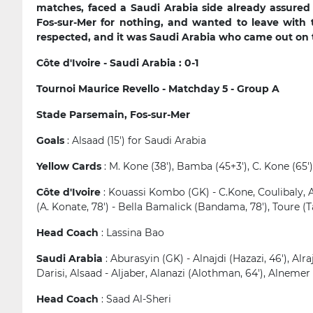
matches, faced a Saudi Arabia side already assured
Fos-sur-Mer for nothing, and wanted to leave with t
respected, and it was Saudi Arabia who came out on t
Côte d'Ivoire - Saudi Arabia : 0-1
Tournoi Maurice Revello - Matchday 5 - Group A
Stade Parsemain, Fos-sur-Mer
Goals
: Alsaad (15') for Saudi Arabia
Yellow Cards
: M. Kone (38'), Bamba (45+3'), C. Kone (65'
Côte d'Ivoire
: Kouassi Kombo (GK) - C.Kone, Coulibaly, 
(A. Konate, 78') - Bella Bamalick (Bandama, 78'), Toure (T
Head Coach
: Lassina Bao
Saudi Arabia
: Aburasyin (GK) - Alnajdi (Hazazi, 46'), Alra
Darisi, Alsaad - Aljaber, Alanazi (Alothman, 64'), Alnemer (
Head Coach
: Saad Al-Sheri