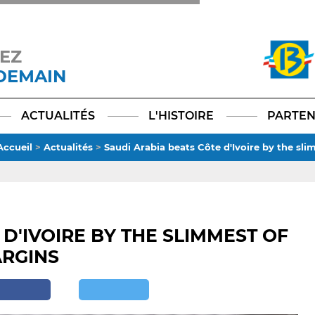
EZ
 DEMAIN
Facebook
YouTube
Instagram
TikTok
LinkedIn
X
ACTUALITÉS
L'HISTOIRE
PARTEN
Accueil
>
Actualités
>
Saudi Arabia beats Côte d'Ivoire by the sl
D'IVOIRE BY THE SLIMMEST OF
RGINS