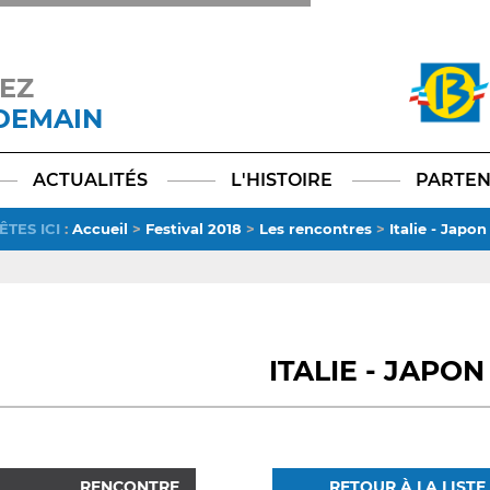
EZ
 DEMAIN
Facebook
YouTube
Instagram
TikTok
LinkedIn
X
ACTUALITÉS
L'HISTOIRE
PARTEN
ÊTES ICI
:
Accueil
>
Festival 2018
>
Les rencontres
>
Italie - Japon
ITALIE - JAPON
RENCONTRE
RETOUR À LA LISTE