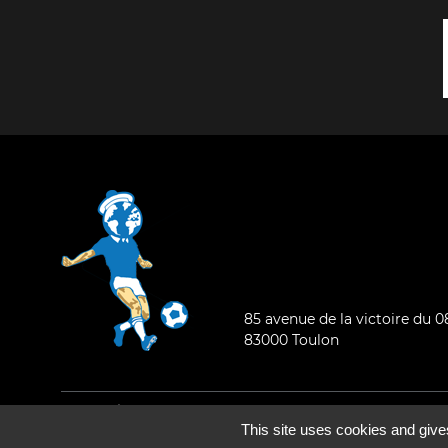
85 avenue de la victoire du 
83000 Toulon
Mentions légales
-
Qui sommes-nous ?
This site uses cookies and give
©2026 - Tous droits réservés - Conception :
e
partenair
e