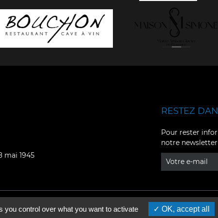
RESTEZ DANS
Facebook
YouTube
Pour rester infor
notre newsletter
Instagram
TikTok
08 mai 1945
LinkedIn
X
s you control over what you want to activate
OK, accept all