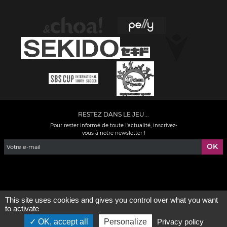
RESTEZ DANS LE JEU...
Pour rester informé de toute l'actualité, inscrivez-
vous à notre newsletter !
Facebook
YouTube
Instagram
TikTok
LinkedIn
X
This site uses cookies and gives you control over what you want
to activate
Mentions légales
-
Qui sommes-nous ?
OK, accept all
Personalize
Privacy policy
©2026 - Tous droits réservés - Conception :
e
partenair
e