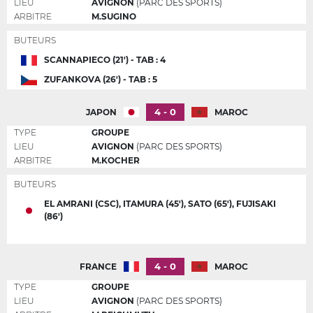
LIEU
AVIGNON
(PARC DES SPORTS)
ARBITRE
M.SUGINO
BUTEURS
SCANNAPIECO (21') - TAB : 4
ZUFANKOVA (26') - TAB : 5
4 - 0
JAPON
MAROC
TYPE
GROUPE
LIEU
AVIGNON
(PARC DES SPORTS)
ARBITRE
M.KOCHER
BUTEURS
EL AMRANI (CSC), ITAMURA (45'), SATO (65'), FUJISAKI
(86')
4 - 0
FRANCE
MAROC
TYPE
GROUPE
LIEU
AVIGNON
(PARC DES SPORTS)