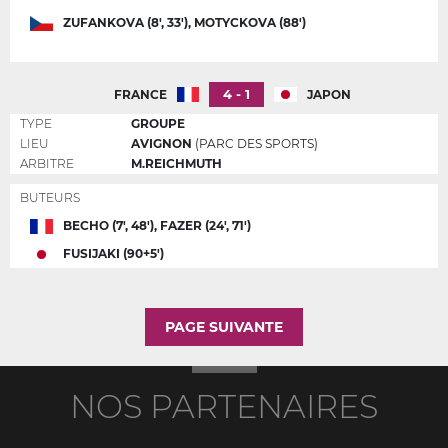
ZUFANKOVA (8', 33'), MOTYCKOVA (88')
4 - 1
FRANCE
JAPON
TYPE
GROUPE
LIEU
AVIGNON
(PARC DES SPORTS)
ARBITRE
M.REICHMUTH
BUTEURS
BECHO (7', 48'), FAZER (24', 71')
FUSIJAKI (90+5')
PAGE SUIVANTE
NOS PARTENAIRES