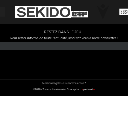
RESTEZ DANS LE JEU...
Pour rester informé de toute l'actualité, inscrivez-vous à notre newsletter !
Facebook
YouTube
Instagram
TikTok
LinkedIn
X
Mentions légales
-
Qui sommes-nous ?
©2026 - Tous droits réservés - Conception :
e
partenair
e