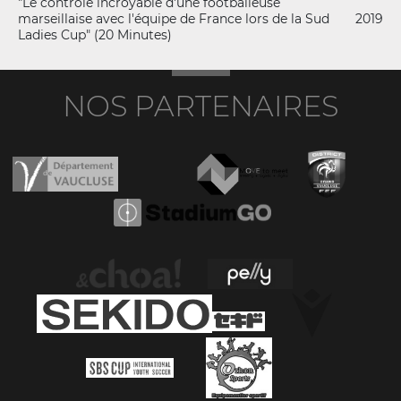
"Le contrôle incroyable d'une footballeuse
marseillaise avec l'équipe de France lors de la Sud
2019
Ladies Cup" (20 Minutes)
NOS PARTENAIRES