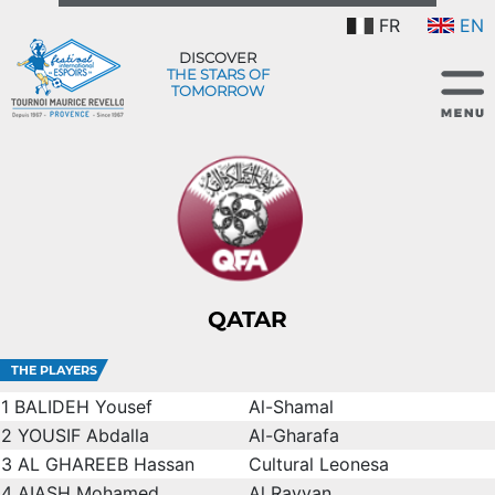
FR
EN
DISCOVER
THE STARS OF
TOMORROW
QATAR
THE PLAYERS
1
BALIDEH Yousef
Al-Shamal
2
YOUSIF Abdalla
Al-Gharafa
3
AL GHAREEB Hassan
Cultural Leonesa
4
AIASH Mohamed
Al Rayyan