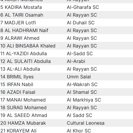
5
KADIRA Mostafa
Al-Gharafa SC
6
AL TAIRI Osamah
Al Rayyan SC
7
MADJER Lotfi
Al Duhail SC
8
AL HADHRAMI Naif
Al Rayyan SC
9
ALRAWI Ahmed
Al Rayyan SC
10
ALI BINSABAA Khaled
Al Rayyan SC
11
AL-YAZIDI Abdulla
Al-Sadd SC
12
AL SULAITI Abdulla
Al-Arabi
13
AL-ALI Abdulla
Al Rayyan SC
14
BRIMIL Ilyes
Umm Salal
15
IRFAN Nabil
Al-Wakrah SC
16
AZADI Faisal
Al Shamal SC
17
MANAI Mohamed
Al Markhiya SC
18
SURAG Mohamed
Al Rayyan SC
19
AL SAEED Ahmad
Al Sadd SC
20
HAMZA Mubarak
Cultural Leonesa
21
KORAYEM Ali
Al Khor SC