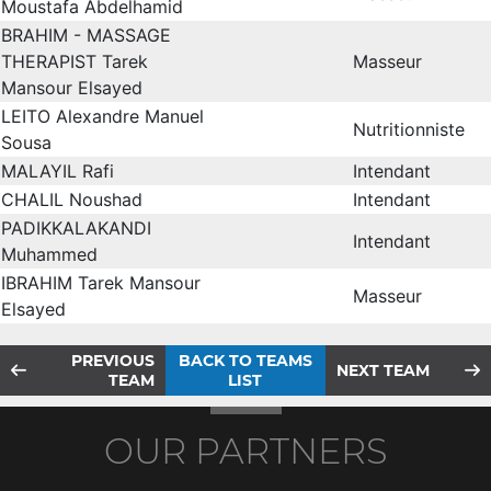
Moustafa Abdelhamid
BRAHIM - MASSAGE
THERAPIST Tarek
Masseur
Mansour Elsayed
LEITO Alexandre Manuel
Nutritionniste
Sousa
MALAYIL Rafi
Intendant
CHALIL Noushad
Intendant
PADIKKALAKANDI
Intendant
Muhammed
IBRAHIM Tarek Mansour
Masseur
Elsayed
PREVIOUS
BACK TO TEAMS
NEXT TEAM
TEAM
LIST
OUR PARTNERS