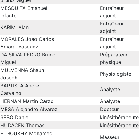
Bruno Miguel
MESQUITA Emanuel
Entraîneur
Infante
adjoint
Entraîneur
KARIMI Alan
adjoint
MORALES Joao Carlos
Entraîneur
Amaral Vasquez
adjoint
DA SILVA PEDRO Bruno
Préparateur
Miguel
physique
MULVENNA Shaun
Physiologiste
Joseph
BAPTISTA Andre
Analyste
Carvalho
HERNAN Martin Carzo
Analyste
MESA Alejandro Alvarez
Docteur
SEBO Daniel
kinésithérapeute
HUDACEK Thomas
kinésithérapeute
ELGOUKHY Mohamed
Masseur