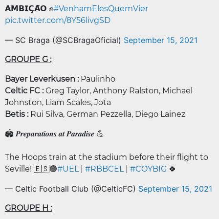
𝗔𝗠𝗕𝗜𝗖̧𝗔̃𝗢 ✊
#VenhamElesQuemVier
pic.twitter.com/8Y56livgSD
— SC Braga (@SCBragaOficial)
September 15, 2021
GROUPE G :
Bayer Leverkusen :
Paulinho
Celtic FC :
Greg Taylor, Anthony Ralston, Michael
Johnston, Liam Scales, Jota
Betis :
Rui Silva, German Pezzella, Diego Lainez
🏟️ 𝑷𝒓𝒆𝒑𝒂𝒓𝒂𝒕𝒊𝒐𝒏𝒔 𝒂𝒕 𝑷𝒂𝒓𝒂𝒅𝒊𝒔𝒆 💪
The Hoops train at the stadium before their flight to
Seville! 🇪🇸🟢
#UEL
|
#RBBCEL
|
#COYBIG
🍀
— Celtic Football Club (@CelticFC)
September 15, 2021
GROUPE H :