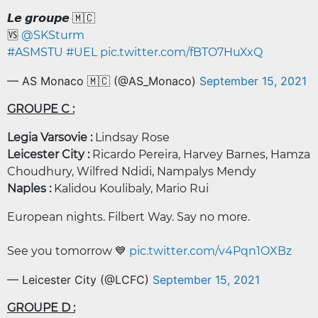
𝙇𝙚 𝙜𝙧𝙤𝙪𝙥𝙚 🇲🇨
🆚
@SKSturm
#ASMSTU
#UEL
pic.twitter.com/fBTO7HuXxQ
— AS Monaco 🇲🇨 (@AS_Monaco)
September 15, 2021
GROUPE C :
Legia Varsovie :
Lindsay Rose
Leicester City :
Ricardo Pereira, Harvey Barnes, Hamza
Choudhury, Wilfred Ndidi, Nampalys Mendy
Naples :
Kalidou Koulibaly, Mario Rui
European nights. Filbert Way. Say no more.
See you tomorrow 💙
pic.twitter.com/v4Pqn1OXBz
— Leicester City (@LCFC)
September 15, 2021
GROUPE D :