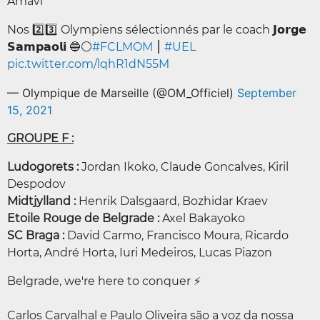
Amavi
Nos 2️⃣3️⃣ Olympiens sélectionnés par le coach 𝗝𝗼𝗿𝗴𝗲
𝗦𝗮𝗺𝗽𝗮𝗼𝗹𝗶 🔵⚪️
#FCLMOM
⎮
#UEL
pic.twitter.com/lqhR1dN55M
— Olympique de Marseille (@OM_Officiel)
September
15, 2021
GROUPE F :
Ludogorets :
Jordan Ikoko, Claude Goncalves, Kiril
Despodov
Midtjylland :
Henrik Dalsgaard, Bozhidar Kraev
Etoile Rouge de Belgrade :
Axel Bakayoko
SC Braga :
David Carmo, Francisco Moura, Ricardo
Horta, André Horta, Iuri Medeiros, Lucas Piazon
Belgrade, we're here to conquer ⚡
Carlos Carvalhal e Paulo Oliveira são a voz da nossa