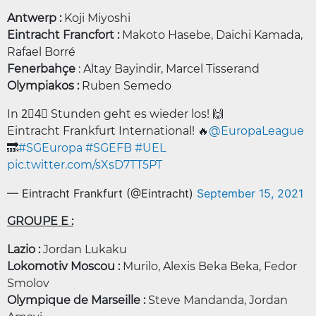
Antwerp :
Koji Miyoshi
Eintracht Francfort :
Makoto Hasebe, Daichi Kamada,
Rafael Borré
Fenerbahçe
: Altay Bayindir, Marcel Tisserand
Olympiakos :
Ruben Semedo
In 2⃣4⃣ Stunden geht es wieder los! 🙌
Eintracht Frankfurt International! 🔥
@EuropaLeague
🔜
#SGEuropa
#SGEFB
#UEL
pic.twitter.com/sXsD7TT5PT
— Eintracht Frankfurt (@Eintracht)
September 15, 2021
GROUPE E :
Lazio :
Jordan Lukaku
Lokomotiv Moscou :
Murilo, Alexis Beka Beka, Fedor
Smolov
Olympique de Marseille :
Steve Mandanda, Jordan