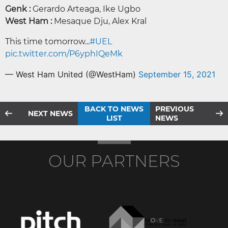
Genk :
Gerardo Arteaga, Ike Ugbo
West Ham :
Mesaque Dju, Alex Kral
This time tomorrow...
#UEL
pic.twitter.com/P6yphIQeMk
— West Ham United (@WestHam)
September 15, 2021
BACK TO NEWS
PREVIOUS
NEXT NEWS
LIST
NEWS
OUR PARTNERS