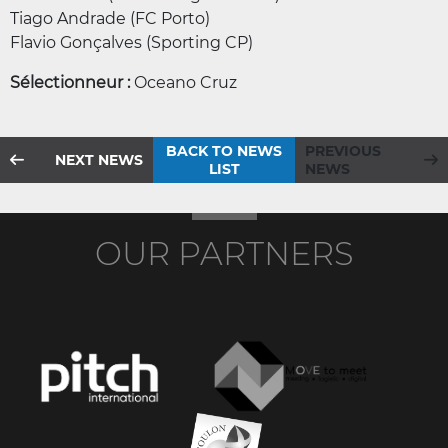
Tiago Andrade (FC Porto)
Flavio Gonçalves (Sporting CP)
Sélectionneur :
Oceano Cruz
BACK TO NEWS
PREVIOUS
NEXT NEWS
LIST
NEWS
OUR PARTNERS