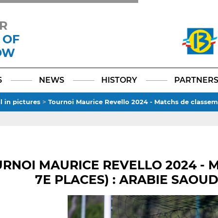
R
 OF
OW
Facebook
YouTube
Instagram
TikTok
LinkedIn
X
6
NEWS
HISTORY
PARTNER
l in pictures
>
Tournoi Maurice Revello 2024 - Matchs de classem
RNOI MAURICE REVELLO 2024 - 
7E PLACES) : ARABIE SAOU