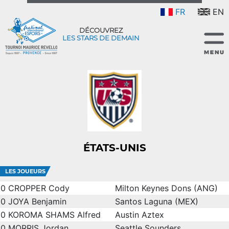
FR
EN
DÉCOUVREZ
LES STARS DE DEMAIN
ÉTATS-UNIS
LES JOUEURS
0
CROPPER Cody
Milton Keynes Dons (ANG)
0
JOYA Benjamin
Santos Laguna (MEX)
0
KOROMA SHAMS Alfred
Austin Aztex
0
MORRIS Jordan
Seattle Sounders