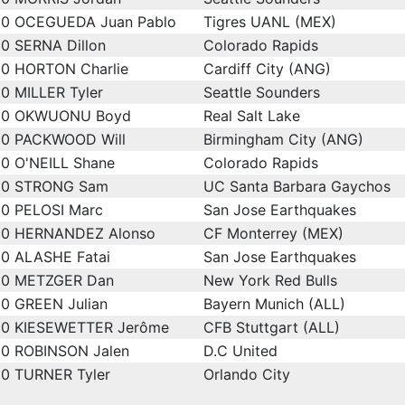
0
OCEGUEDA Juan Pablo
Tigres UANL (MEX)
0
SERNA Dillon
Colorado Rapids
0
HORTON Charlie
Cardiff City (ANG)
0
MILLER Tyler
Seattle Sounders
0
OKWUONU Boyd
Real Salt Lake
0
PACKWOOD Will
Birmingham City (ANG)
0
O'NEILL Shane
Colorado Rapids
0
STRONG Sam
UC Santa Barbara Gaychos
0
PELOSI Marc
San Jose Earthquakes
0
HERNANDEZ Alonso
CF Monterrey (MEX)
0
ALASHE Fatai
San Jose Earthquakes
0
METZGER Dan
New York Red Bulls
0
GREEN Julian
Bayern Munich (ALL)
0
KIESEWETTER Jerôme
CFB Stuttgart (ALL)
0
ROBINSON Jalen
D.C United
0
TURNER Tyler
Orlando City