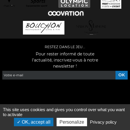
RESTEZ DANS LE JEU...
Pour rester informé de toute
l'actualité, inscrivez-vous à notre
newsletter !
Facebook
YouTube
Instagram
TikTok
LinkedIn
X
This site uses cookies and gives you control over what you want
Mentions légales
-
Qui sommes-nous ?
to activate
OK, accept all
Personalize
Privacy policy
©2026 - Tous droits réservés - Conception :
e
partenair
e