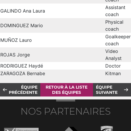
Assistant
GALINDO Ana Laura
coach
Physical
DOMINGUEZ Mario
coach
Goalkeeper
MUÑOZ Lauro
coach
Video
ROJAS Jorge
Analyst
RODRIGUEZ Haydé
Doctor
ZARAGOZA Bernabe
Kitman
ÉQUIPE
RETOUR À LA LISTE
ÉQUIPE
PRÉCÉDENTE
DES ÉQUIPES
SUIVANTE
NOS PARTENAIRES