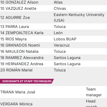
10
GONZALEZ Alison
Atlas
10
VAZQUEZ Anette
Chivas
Eastern Kentucky University
12
AGUIRRE Zoe
(USA)
13
PARRA Laura
Toluca
14
ZEMPOALTECA Karla
León
15
RIOS Mayra
Lobos BUAP
16
GRANADOS Noemi
Veracruz
16
MAULEON Natalia
Toluca
18
RAMIREZ Alexxandra
Santos Laguna
19
HERNANDEZ Andrea
Santos Laguna
20
ROMÁN Mariel
Toluca
DIRIGEANTS ET STAFF TECHNIQUES
Team
TRIANA Maria José
manager
Head
VERGARA Mónica
coach