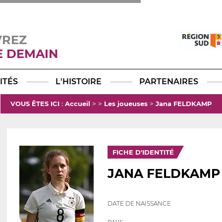
VREZ
E DEMAIN
Facebook
YouTube
Instagram
TikTok
LinkedIn
X
ITÉS
L'HISTOIRE
PARTENAIRES
VOUS ÊTES ICI
:
Accueil
>
>
Les joueuses
>
Jana FELDKAMP
FICHE D'IDENTITÉ
JANA FELDKAMP
DATE DE NAISSANCE