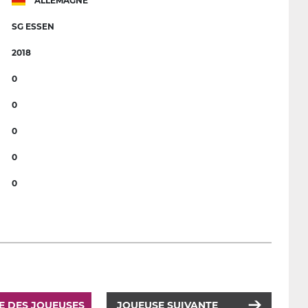
ALLEMAGNE
SG ESSEN
2018
0
0
0
0
0
TE DES JOUEUSES
JOUEUSE SUIVANTE